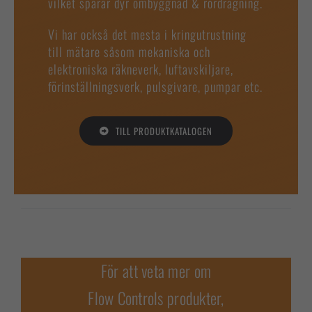
vilket sparar dyr ombyggnad & rördragning.
Vi har också det mesta i kringutrustning
till mätare såsom mekaniska och
elektroniska räkneverk, luftavskiljare,
förinställningsverk, pulsgivare, pumpar etc.
TILL PRODUKTKATALOGEN
För att veta mer om
Flow Controls produkter,