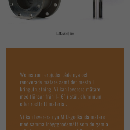
Luftavskiljare
Wennstrom erbjuder både nya och
renoverade mätare samt det mesta i
kringutrustning. Vi kan leverera mätare
med flänsar från 1-16” i stål, aluminium
eller rostfritt material.
Vi kan leverera nya MID-godkända mätare
med samma inbyggnadsmått som de gamla