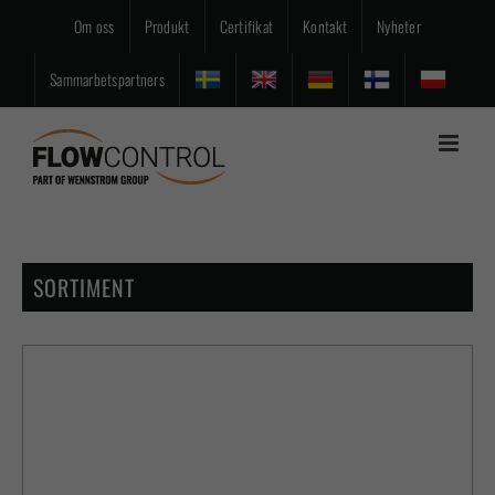
Fortsätt
Om oss
Produkt
Certifikat
Kontakt
Nyheter
till
innehållet
Sammarbetspartners
SORTIMENT