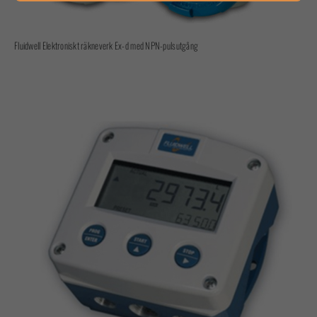
Fluidwell Elektroniskt räkneverk Ex-d med NPN-pulsutgång