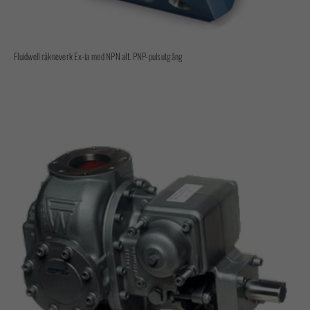
Fluidwell räkneverk Ex-ia med NPN alt. PNP-pulsutgång