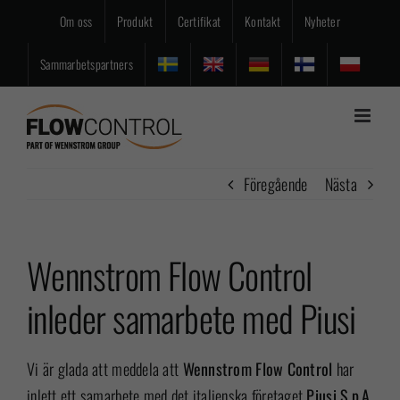
Fortsätt
Om oss
Produkt
Certifikat
Kontakt
Nyheter
till
innehållet
Sammarbetspartners
Föregående
Nästa
Wennstrom Flow Control
inleder samarbete med Piusi
Vi är glada att meddela att
Wennstrom Flow Control
har
inlett ett samarbete med det italienska företaget
Piusi S.p.A.