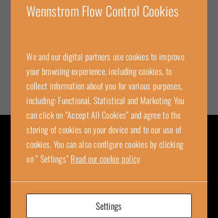
Wennstrom Flow Control Cookies
Av
templtokenlogin
|
2026-03-12
|
Uncategorized
|
0 kommentarer
We and our digital partners use cookies to improve
your browsing experience, including cookies, to
collect information about you for various purposes,
including: Functional, Statistical and Marketing You
can click on ”Accept All Cookies” and agree to the
storing of cookies on your device and to our use of
cookies. You can also configure cookies by clicking
KONTAKT
on ” Settings”
Read our cookie policy
Wennstrom Flow Control
Kungsgatan 16
SE-736 36 Kungsör, Sweden
Settings