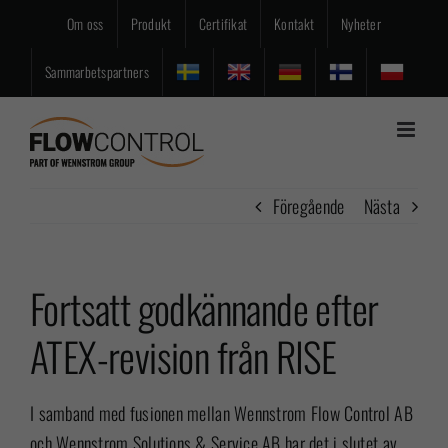
Fortsätt
Om oss
Produkt
Certifikat
Kontakt
Nyheter
till
innehållet
Sammarbetspartners
Föregående
Nästa
Fortsatt godkännande efter
ATEX-revision från RISE
I samband med fusionen mellan Wennstrom Flow Control AB
och Wennstrom Solutions & Service AB har det i slutet av