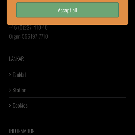
wfab@wennstrom.com
faktura.wfab@wennstrom.com
Accept all
order@wennstrom.com
+46 (0)227-410 40
Orgnr: 556197-7710
LÄNKAR
Tankbil
Station
Cookies
INFORMATION